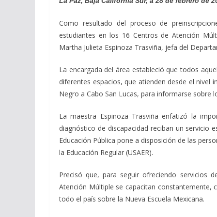
La Paz, Baja California Sur, a 28 de febrero de 2
Como resultado del proceso de preinscripcion
estudiantes en los 16 Centros de Atención Múlt
Martha Julieta Espinoza Trasviña, jefa del Depart
La encargada del área estableció que todos aquel
diferentes espacios, que atienden desde el nivel i
Negro a Cabo San Lucas, para informarse sobre los
La maestra Espinoza Trasviña enfatizó la impor
diagnóstico de discapacidad reciban un servicio es
Educación Pública pone a disposición de las perso
la Educación Regular (USAER).
Precisó que, para seguir ofreciendo servicios 
Atención Múltiple se capacitan constantemente,
todo el país sobre la Nueva Escuela Mexicana.