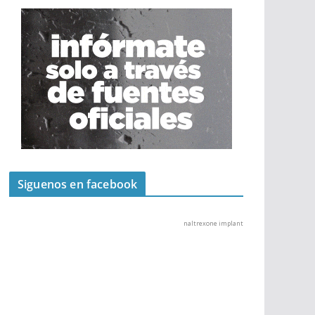
Siguenos en facebook
naltrexone implant