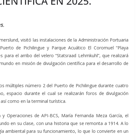
IENTÍFICA EN 2025.
25.
slund, visitó las instalaciones de la Administración Portuaria
l Puerto de Pichilingue y Parque Acuático El Coromuel “Playa
les para el arribo del velero “Statsraad Lehmkuhl”, que realizará
mundo en misión de divulgación científica para el desarrollo de
os múltiples número 2 del Puerto de Pichilingue durante cuatro
o, espacio durante el cual se realizarán foros de divulgación
así como en la terminal turística.
n y Operaciones de API-BCS, María Fernanda Meza García, el
ndo en su clase, con una historia que se remonta a 1914. A lo
ía ambiental para su funcionamiento, lo que lo convierte en un