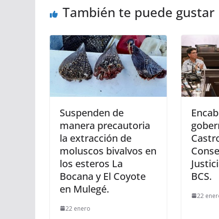
También te puede gustar
Suspenden de
Encab
manera precautoria
gober
la extracción de
Castro
moluscos bivalvos en
Conse
los esteros La
Justic
Bocana y El Coyote
BCS.
en Mulegé.
22 ener
22 enero