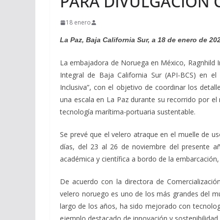
PARA DIVULGACIÓN C
18 enero
La Paz, Baja California Sur, a 18 de enero de 20
La embajadora de Noruega en México, Ragnhild Imer
Integral de Baja California Sur (API-BCS) en e
Inclusiva”, con el objetivo de coordinar los detal
una escala en La Paz durante su recorrido por el 
tecnología marítima-portuaria sustentable.
Se prevé que el velero atraque en el muelle de us
días, del 23 al 26 de noviembre del presente añ
académica y científica a bordo de la embarcación, 
De acuerdo con la directora de Comercializació
velero noruego es uno de los más grandes del mu
largo de los años, ha sido mejorado con tecnolog
ejemplo destacado de innovación y sostenibilidad.