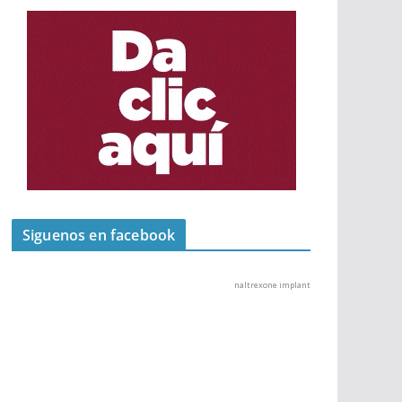
Siguenos en facebook
naltrexone implant