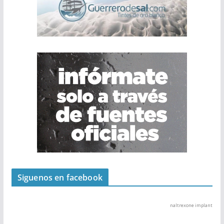
Siguenos en facebook
naltrexone implant