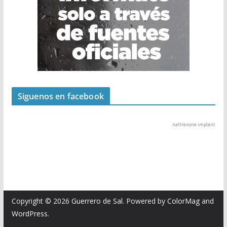
Siguenos en facebook
naltrexone implant
Copyright © 2026
Guerrero de Sal
. Powered by
ColorMag
and
WordPress
.