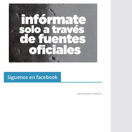
Siguenos en facebook
naltrexone implant