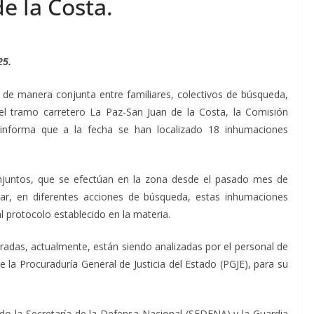
e la Costa.
25.
 de manera conjunta entre familiares, colectivos de búsqueda,
 el tramo carretero La Paz-San Juan de la Costa, la Comisión
informa que a la fecha se han localizado 18 inhumaciones
njuntos, que se efectúan en la zona desde el pasado mes de
zar, en diferentes acciones de búsqueda, estas inhumaciones
l protocolo establecido en la materia.
adas, actualmente, están siendo analizadas por el personal de
de la Procuraduría General de Justicia del Estado (PGJE), para su
ado la Secretaría de la Defensa Nacional (SEDENA) y la Guardia