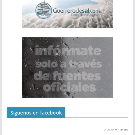
Siguenos en facebook
naltrexone implant