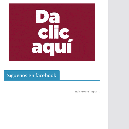
Siguenos en facebook
naltrexone implant