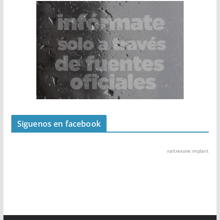
Siguenos en facebook
naltrexone implant