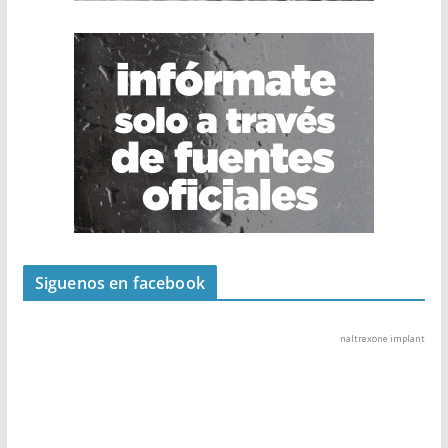
Siguenos en facebook
naltrexone implant