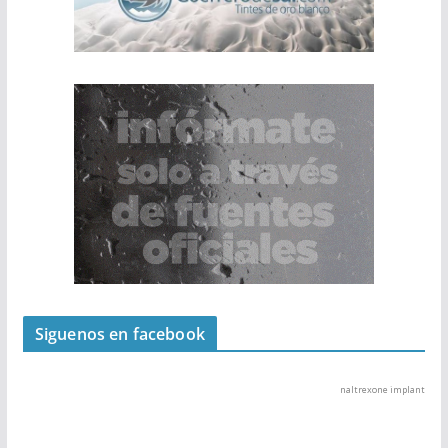
Siguenos en facebook
naltrexone implant