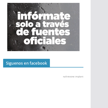
Siguenos en facebook
naltrexone implant