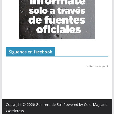
Siguenos en facebook
naltrexone implant
Copyright © 2026
Guerrero de Sal
. Powered by
ColorMag
and
WordPress
.