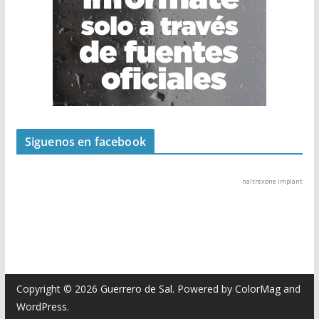
Siguenos en facebook
naltrexone implant
Copyright © 2026
Guerrero de Sal
. Powered by
ColorMag
and
WordPress
.