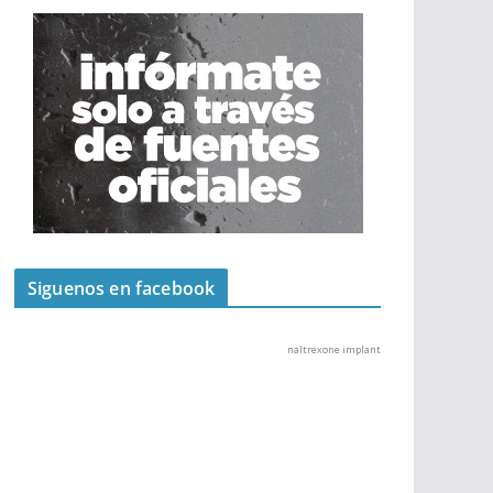
Siguenos en facebook
naltrexone implant