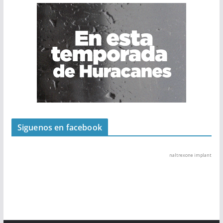
Siguenos en facebook
naltrexone implant