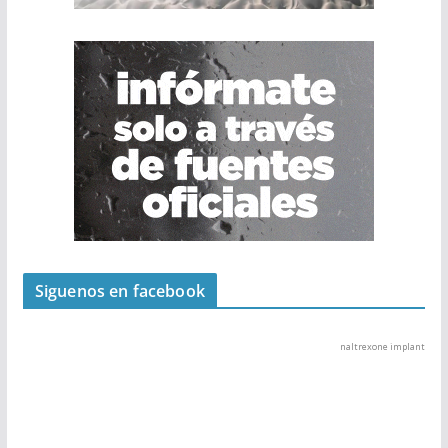
Siguenos en facebook
naltrexone implant