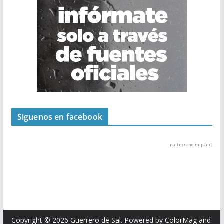
Siguenos en facebook
naltrexone implant
Copyright © 2026
Guerrero de Sal
. Powered by
ColorMag
and