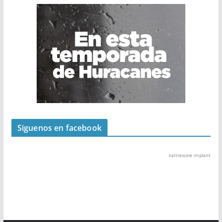
Siguenos en facebook
naltrexone implant