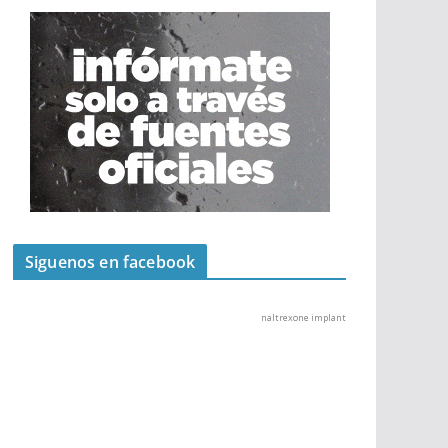
Siguenos en facebook
naltrexone implant