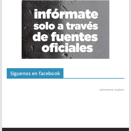
Siguenos en facebook
naltrexone implant