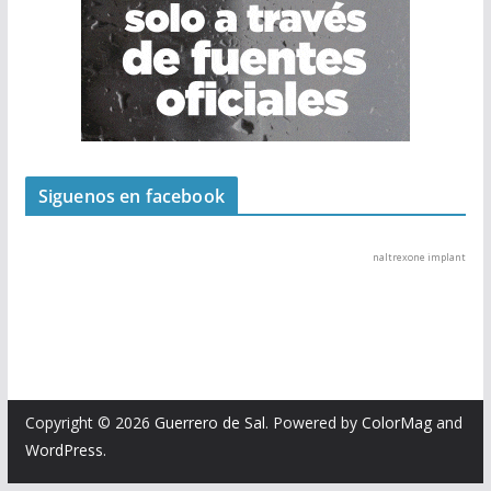
Siguenos en facebook
naltrexone implant
Copyright © 2026
Guerrero de Sal
. Powered by
ColorMag
and
WordPress
.