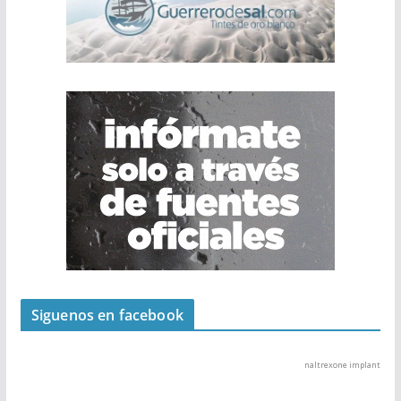
Siguenos en facebook
naltrexone implant