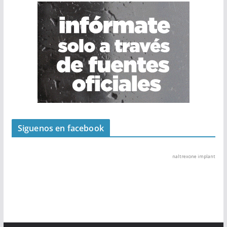
Siguenos en facebook
naltrexone implant