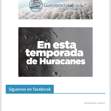
Siguenos en facebook
naltrexone implant