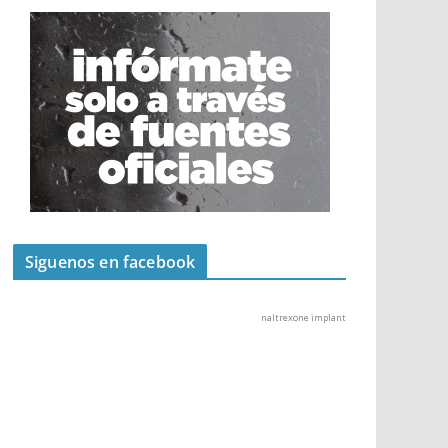
Siguenos en facebook
naltrexone implant