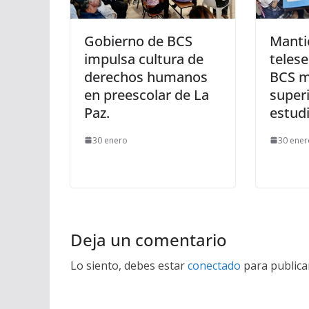
Gobierno de BCS
Manti
impulsa cultura de
teles
derechos humanos
BCS m
en preescolar de La
superi
Paz.
estud
30 enero
30 ener
Deja un comentario
Lo siento, debes estar
conectado
para publica