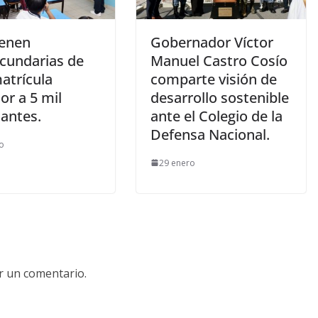
enen
Gobernador Víctor
ecundarias de
Manuel Castro Cosío
atrícula
comparte visión de
or a 5 mil
desarrollo sostenible
iantes.
ante el Colegio de la
Defensa Nacional.
o
29 enero
r un comentario.