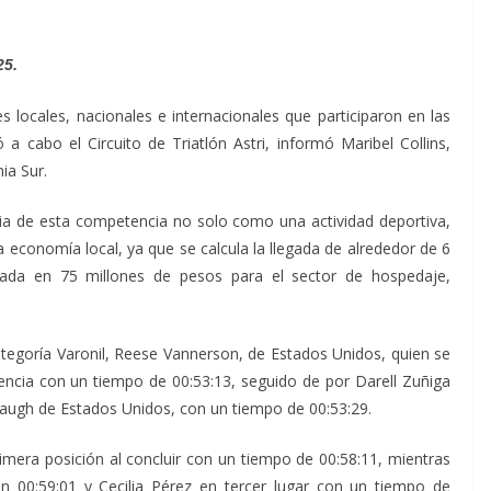
25.
 locales, nacionales e internacionales que participaron en las
ó a cabo el Circuito de Triatlón Astri, informó Maribel Collins,
ia Sur.
cia de esta competencia no solo como una actividad deportiva,
a economía local, ya que se calcula la llegada de alrededor de 6
mada en 75 millones de pesos para el sector de hospedaje,
ategoría Varonil, Reese Vannerson, de Estados Unidos, quien se
encia con un tiempo de 00:53:13, seguido de por Darell Zuñiga
ddaugh de Estados Unidos, con un tiempo de 00:53:29.
primera posición al concluir con un tiempo de 00:58:11, mientras
 00:59:01 y Cecilia Pérez en tercer lugar con un tiempo de